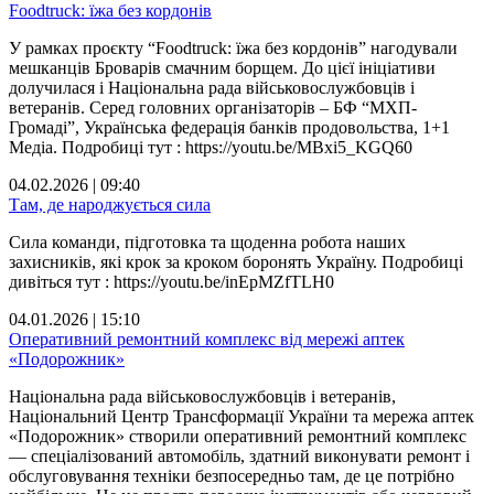
Foodtruck: їжа без кордонів
У рамках проєкту “Foodtruck: їжа без кордонів” нагодували
мешканців Броварів смачним борщем. До цієї ініціативи
долучилася і Національна рада військовослужбовців і
ветеранів. Серед головних організаторів – БФ “МХП-
Громаді”, Українська федерація банків продовольства, 1+1
Медіа. Подробиці тут : https://youtu.be/MBxi5_KGQ60
04.02.2026 | 09:40
Там, де народжується сила
Сила команди, підготовка та щоденна робота наших
захисників, які крок за кроком боронять Україну. Подробиці
дивіться тут : https://youtu.be/inEpMZfTLH0
04.01.2026 | 15:10
Оперативний ремонтний комплекс від мережі аптек
«Подорожник»
Національна рада військовослужбовців і ветеранів,
Національний Центр Трансформації України та мережа аптек
«Подорожник» створили оперативний ремонтний комплекс
— спеціалізований автомобіль, здатний виконувати ремонт і
обслуговування техніки безпосередньо там, де це потрібно