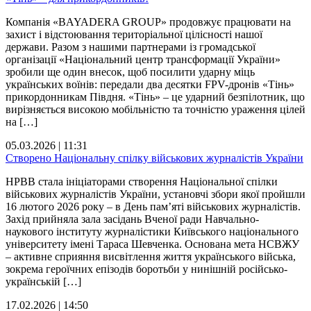
Компанія «BAYADERA GROUP» продовжує працювати на
захист і відстоювання територіальної цілісності нашої
держави. Разом з нашими партнерами із громадської
організації «Національний центр трансформації України»
зробили ще один внесок, щоб посилити ударну міць
українських воїнів: передали два десятки FPV-дронів «Тінь»
прикордонникам Півдня. «Тінь» – це ударний безпілотник, що
вирізняється високою мобільністю та точністю ураження цілей
на […]
05.03.2026 | 11:31
Створено Національну спілку військових журналістів України
НРВВ стала ініціаторами створення Національної спілки
військових журналістів України, установчі збори якої пройшли
16 лютого 2026 року – в День пам’яті військових журналістів.
Захід прийняла зала засідань Вченої ради Навчально-
наукового інституту журналістики Київського національного
університету імені Тараса Шевченка. Основана мета НСВЖУ
– активне сприяння висвітлення життя українського війська,
зокрема героїчних епізодів боротьби у нинішній російсько-
українській […]
17.02.2026 | 14:50