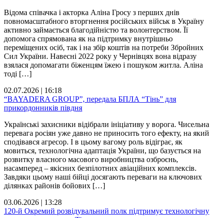
Відома співачка і акторка Аліна Гросу з перших днів
повномасштабного вторгнення російських військ в Україну
активно займається благодійністю та волонтерством. Її
допомога спрямована як на підтримку внутрішньо
переміщених осіб, так і на збір коштів на потреби Збройних
Сил України. Навесні 2022 року у Чернівцях вона відразу
взялася допомагати біженцям їжею і пошуком житла. Аліна
тоді […]
02.07.2026 | 16:18
“BAYADERA GROUP”, передала БПЛА “Тінь” для
прикордонників півдня
Українські захисники відібрали ініціативу у ворога. Чисельна
перевага росіян уже давно не приносить того ефекту, на який
сподівався агресор. І в цьому вагому роль відіграє, як
мовиться, технологічна адаптація України, що базується на
розвитку власного масового виробництва озброєнь,
насамперед – якісних безпілотних авіаційних комплексів.
Завдяки цьому наші бійці досягають переваги на ключових
ділянках районів бойових […]
03.06.2026 | 13:28
120-й Окремий розвідувальний полк підтримує технологічну