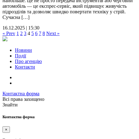
найбільше. Це не просто передача інструментів або черговий
автомобіль — це експрес-сервіс, який підвищує живучість
підрозділів та дозволяє швидко повертати техніку у стрій.
Сучасна […]
16.12.2025 | 15:30
« Prev
1
2
3
4
5
6
7
8
Next »
Новини
Події
Про агенцію
Контакти
Контактна форма
Всі права захищено
Знайти
Контактна форма
×