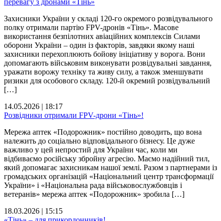
перевагу з дронами «Тінь»
Захисники України у складі 120-го окремого розвідувального
полку отримали партію FPV-дронів «Тінь». Масове
використання безпілотних авіаційних комплексів Силами
оборони України – один із факторів, завдяки якому наші
захисники перехоплюють бойову ініціативу у ворога. Вони
допомагають військовим виконувати розвідувальні завдання,
уражати ворожу техніку та живу силу, а також зменшувати
ризики для особового складу. 120-й окремий розвідувальний
[…]
14.05.2026 | 18:17
Розвідники отримали FPV-дрони «Тінь»!
Мережа аптек «Подорожник» постійно доводить, що вона
належить до соціально відповідального бізнесу. Це дуже
важливо у цей непростий для України час, коли ми
відбиваємо російську збройну агресію. Маємо надійний тил,
який допомагає захисникам нашої землі. Разом з партнерами із
громадських організацій «Національний центр трансформації
України» і «Національна рада військовослужбовців і
ветеранів» мережа аптек «Подорожник» зробила […]
18.03.2026 | 15:15
«Тінь» – для прикордонників!