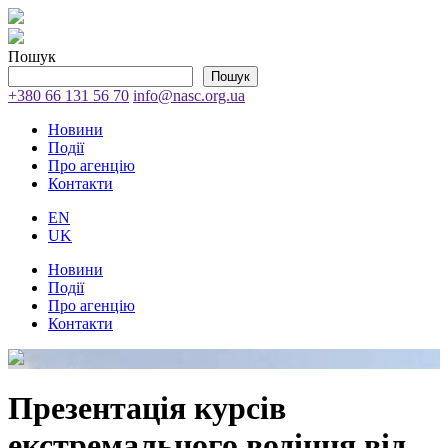
Пошук
Пошук
+380 66 131 56 70
info@nasc.org.ua
Новини
Події
Про агенцію
Контакти
EN
UK
Новини
Події
Про агенцію
Контакти
Презентація курсів
екстремального водіння від